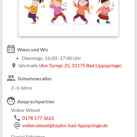
calendar_month
Wann und Wo
Dienstags, 16:00–17:00 Uhr
Jahnhalle (
Am Turnpl. 25, 33175 Bad Lippspringe
)
location_on
group
Teilnehmeralter
2–6 Jahre
face
Ansprechpartner
Volker Wiesel
phone
0178 577 3622
alternate_email
volker.wiesel@tvjahn-bad-lippspringe.de
Daniel Schiemer