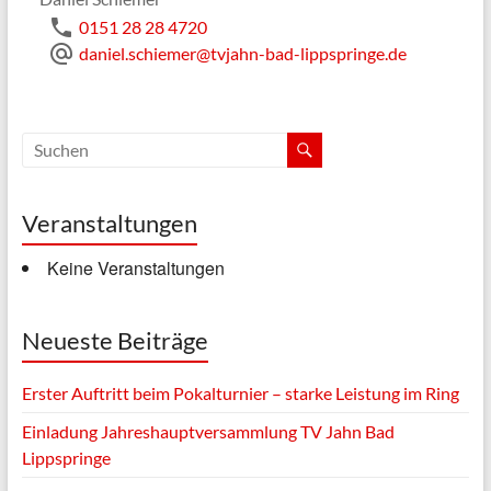
phone
0151 28 28 4720
alternate_email
daniel.schiemer@tvjahn-bad-lippspringe.de
Veranstaltungen
Keine Veranstaltungen
Neueste Beiträge
Erster Auftritt beim Pokalturnier – starke Leistung im Ring
Einladung Jahreshauptversammlung TV Jahn Bad
Lippspringe