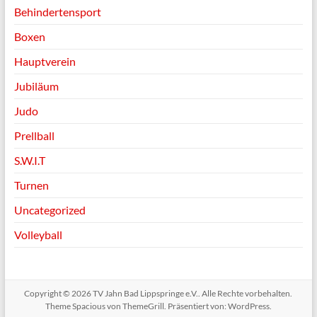
Behindertensport
Boxen
Hauptverein
Jubiläum
Judo
Prellball
S.W.I.T
Turnen
Uncategorized
Volleyball
Copyright © 2026
TV Jahn Bad Lippspringe e.V.
. Alle Rechte vorbehalten.
Theme
Spacious
von ThemeGrill. Präsentiert von:
WordPress
.