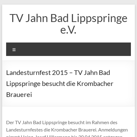
Zum
Inhalt
TV Jahn Bad Lippspringe
springen
e.V.
Menü
Landesturnfest 2015 – TV Jahn Bad
Lippspringe besucht die Krombacher
Brauerei
Der TV Jahn Bad Lippspringe besucht im Rahmen des
Landesturnfestes die Krombacher Brauerei. Anmeldungen
nimmt Heinz-Josef Hillermann bis 30.04.2015 entgegen.