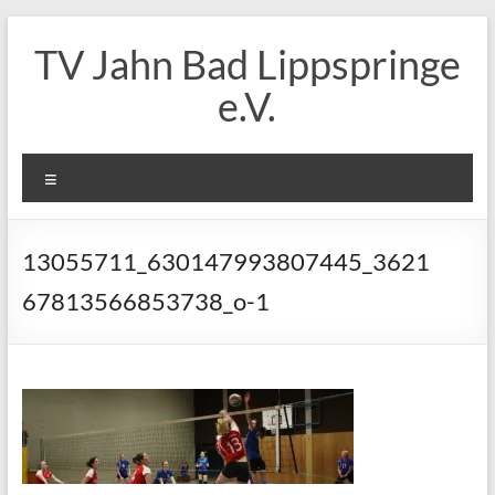
Zum
Inhalt
TV Jahn Bad Lippspringe
springen
e.V.
Menü
13055711_630147993807445_3621
67813566853738_o-1